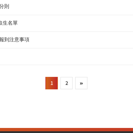
分則
取生名單
暨報到注意事項
1
2