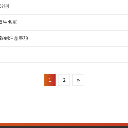
分則
取生名單
暨報到注意事項
1
2