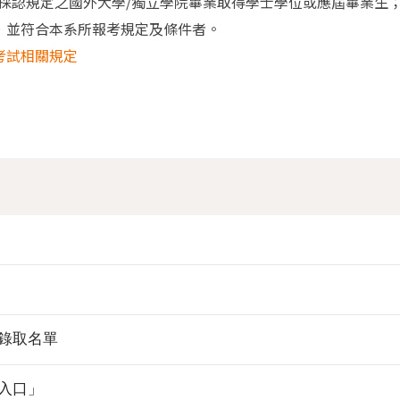
採認規定之國外大學/獨立學院畢業取得學士學位或應屆畢業生
，並符合本系所報考規定及條件者。
考試相關規定
暨錄取名單
入口」