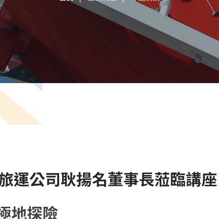
奇航旅運公司耿揚名董事長蒞臨講座
極地探險