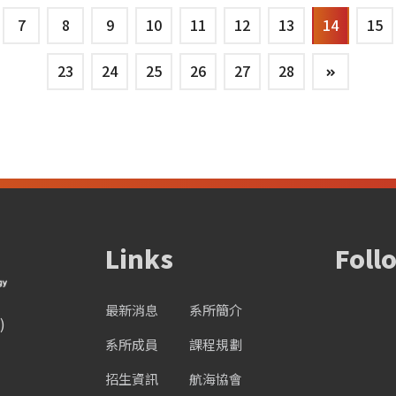
7
8
9
10
11
12
13
14
15
23
24
25
26
27
28
Links
Foll
最新消息
系所簡介
)
系所成員
課程規劃
招生資訊
航海協會