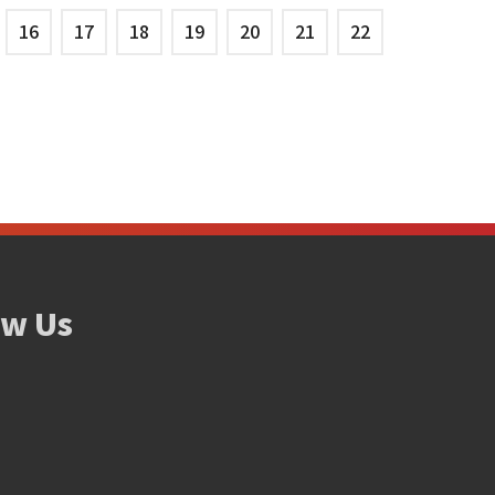
16
17
18
19
20
21
22
ow Us