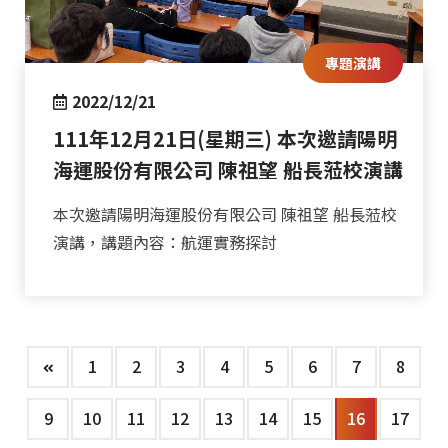
專題演講
2022/12/21
111年12月21日(星期三) 本次邀請陽明
海運股份有限公司 陳祖望 船長蒞校演講
本次邀請陽明海運股份有限公司 陳祖望 船長蒞校
演講，講題內容：航運實務探討
1
2
3
4
5
6
7
8
9
10
11
12
13
14
15
16
17