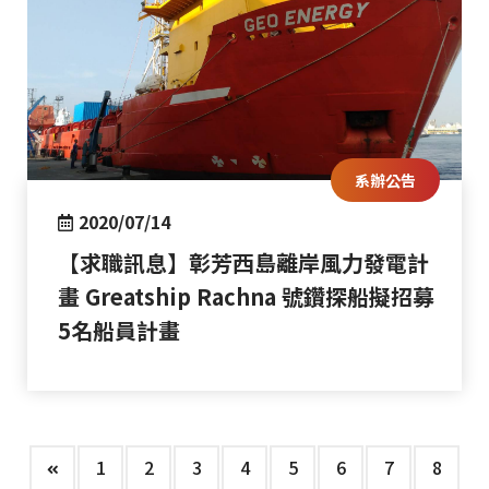
系辦公告
2020/07/14
【求職訊息】彰芳西島離岸風力發電計
畫 Greatship Rachna 號鑽探船擬招募
5名船員計畫
1
2
3
4
5
6
7
8